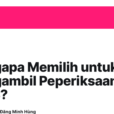
apa Memilih untu
ambil Peperiksaa
S?
 Đăng Minh Hùng