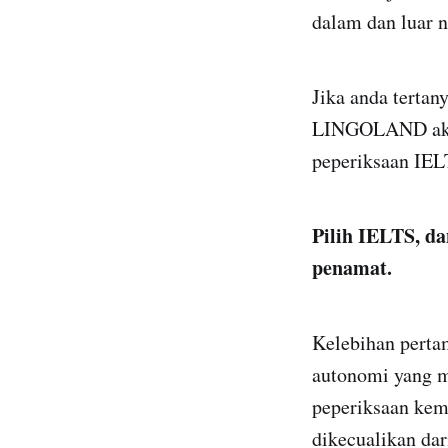
dalam dan luar n
Jika anda terta
LINGOLAND akan 
peperiksaan IEL
Pilih IELTS, da
penamat.
Kelebihan perta
autonomi yang m
peperiksaan kema
dikecualikan da