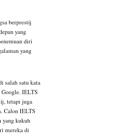
sa berprestij
depan yang
 penemuan diri
ngalaman yang
i salah satu kata
di Google. IELTS
j, tetapi juga
a. Calon IELTS
n yang kukuh
ri mereka di