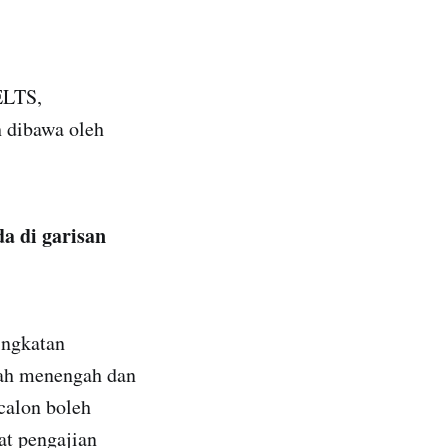
ELTS,
 dibawa oleh
a di garisan
ingkatan
lah menengah dan
calon boleh
at pengajian