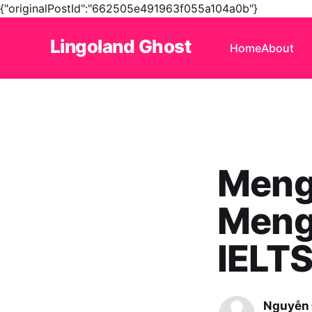
{"originalPostId":"662505e491963f055a104a0b"}
Lingoland Ghost
Home
About
Meng
Meng
IELT
Nguyễn