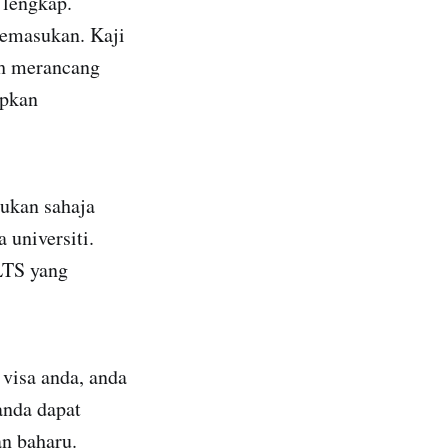
 lengkap.
kemasukan. Kaji
eh merancang
apkan
bukan sahaja
universiti.
LTS yang
 visa anda, anda
anda dapat
n baharu.