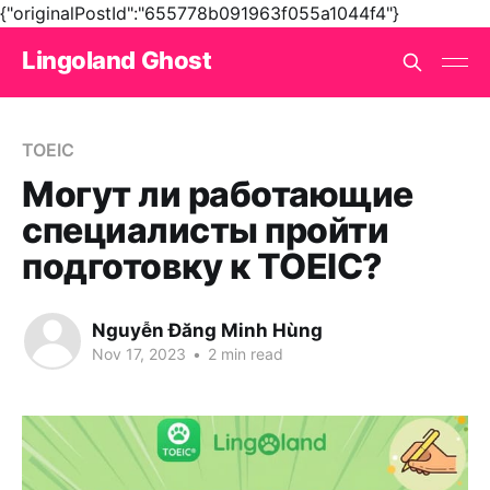
{"originalPostId":"655778b091963f055a1044f4"}
Lingoland Ghost
TOEIC
Могут ли работающие
специалисты пройти
подготовку к TOEIC?
Nguyễn Đăng Minh Hùng
Nov 17, 2023
•
2 min read