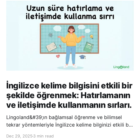
İngilizce kelime bilgisini etkili bir
şekilde öğrenmek: Hatırlamanın
ve iletişimde kullanmanın sırları.
Lingoland&#39;ın bağlamsal öğrenme ve bilimsel
tekrar yöntemleriyle İngilizce kelime bilginizi etkili bir
şekilde geliştirin; bu sayede kelimeleri daha uzun süre
Dec 29, 2025
3 min read
hatırlayabilir ve daha doğal bir şekilde iletişim