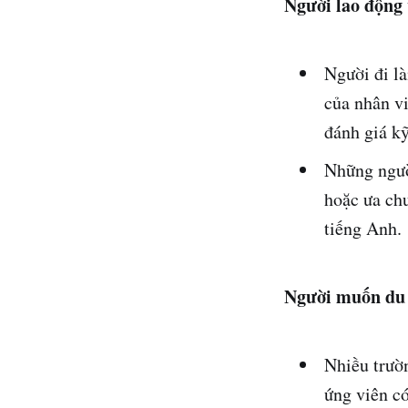
Người lao động
Người đi l
của nhân vi
đánh giá k
Những ngườ
hoặc ưa ch
tiếng Anh.
Người muốn du
Nhiều trườ
ứng viên c