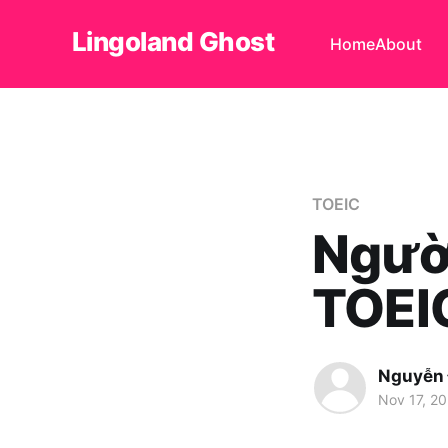
Lingoland Ghost
Home
About
TOEIC
Ngườ
TOEI
Nguyễn
Nov 17, 2