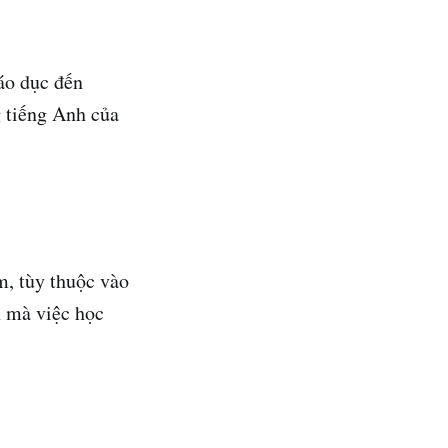
áo dục đến
g tiếng Anh của
m, tùy thuộc vào
h mà việc học