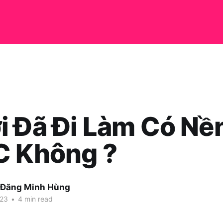
i Đã Đi Làm Có Nề
C Không ?
 Đăng Minh Hùng
023
•
4 min read