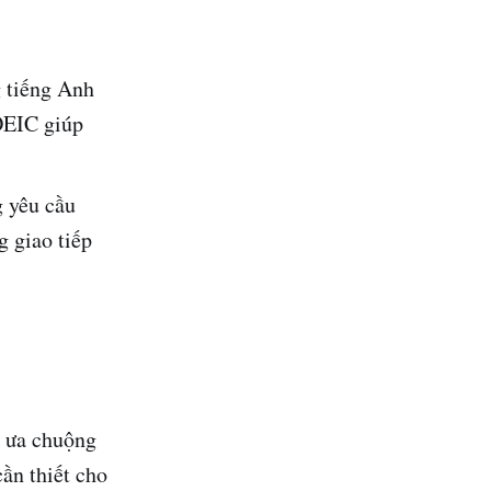
 tiếng Anh
TOEIC giúp
g yêu cầu
 giao tiếp
c ưa chuộng
ần thiết cho