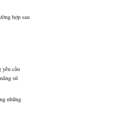
ường hợp sau
g yêu cầu
 năng sử
ong những