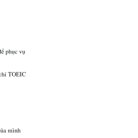
để phục vụ
 chỉ TOEIC
của mình