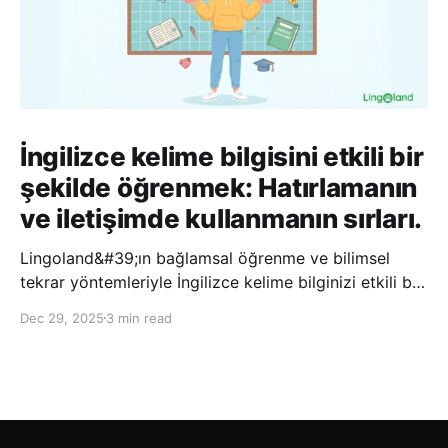
İngilizce kelime bilgisini etkili bir
şekilde öğrenmek: Hatırlamanın
ve iletişimde kullanmanın sırları.
Lingoland&#39;ın bağlamsal öğrenme ve bilimsel
tekrar yöntemleriyle İngilizce kelime bilginizi etkili bir
şekilde geliştirin; bu sayede kelimeleri daha uzun süre
Dec 29, 2025
3 min read
hatırlayabilir ve daha doğal bir şekilde iletişim
kurabilirsiniz.