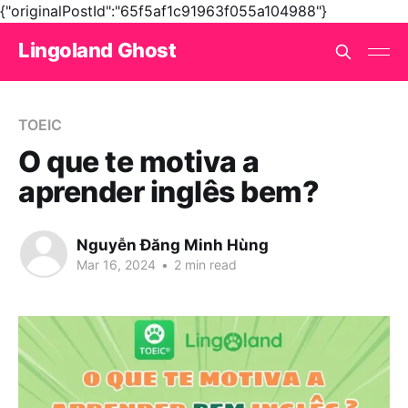
{"originalPostId":"65f5af1c91963f055a104988"}
Lingoland Ghost
TOEIC
O que te motiva a
aprender inglês bem?
Nguyễn Đăng Minh Hùng
Mar 16, 2024
•
2 min read