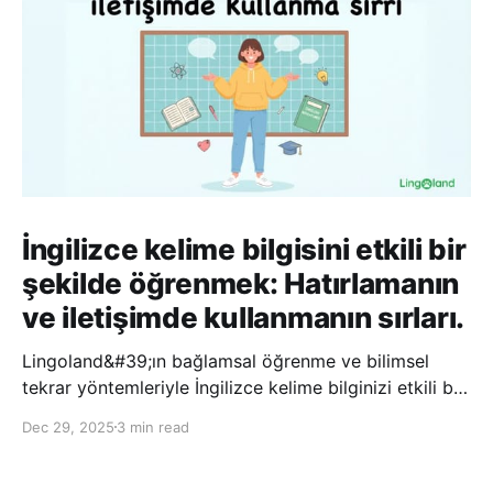
İngilizce kelime bilgisini etkili bir
şekilde öğrenmek: Hatırlamanın
ve iletişimde kullanmanın sırları.
Lingoland&#39;ın bağlamsal öğrenme ve bilimsel
tekrar yöntemleriyle İngilizce kelime bilginizi etkili bir
şekilde geliştirin; bu sayede kelimeleri daha uzun süre
Dec 29, 2025
3 min read
hatırlayabilir ve daha doğal bir şekilde iletişim
kurabilirsiniz.