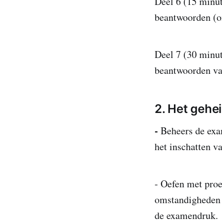
Deel 6 (15 minut
beantwoorden (o
Deel 7 (30 minut
beantwoorden va
2. Het gehe
-
Beheers de exame
het inschatten v
- Oefen met proe
omstandigheden 
de examendruk.