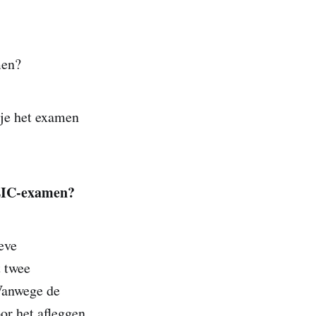
men?
 je het examen
OEIC-examen?
eve
t twee
 Vanwege de
oor het afleggen