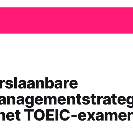
rslaanbare
managementstrate
 het TOEIC-exame