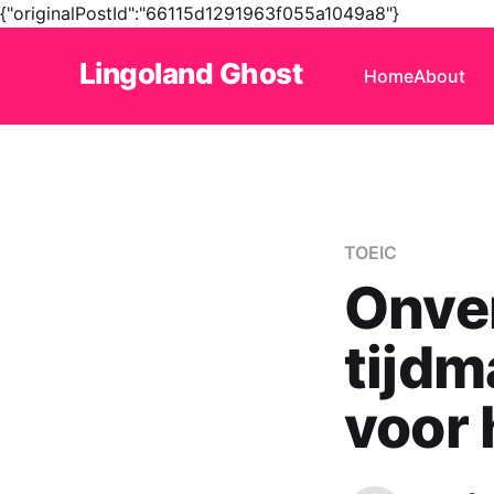
{"originalPostId":"66115d1291963f055a1049a8"}
Lingoland Ghost
Home
About
TOEIC
Onve
tijd
voor