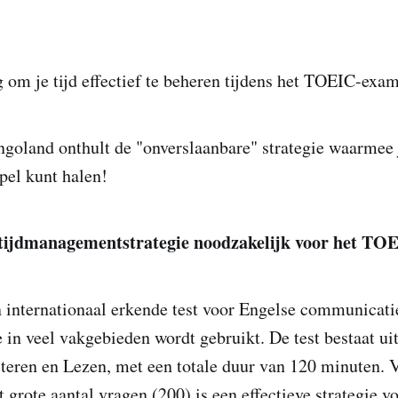
ig om je tijd effectief te beheren tijdens het TOEIC-exa
goland onthult de "onverslaanbare" strategie waarmee
pel kunt halen!
tijdmanagementstrategie noodzakelijk voor het T
 internationaal erkende test voor Engelse communicati
 in veel vakgebieden wordt gebruikt. De test bestaat ui
teren en Lezen, met een totale duur van 120 minuten.
t grote aantal vragen (200) is een effectieve strategie v