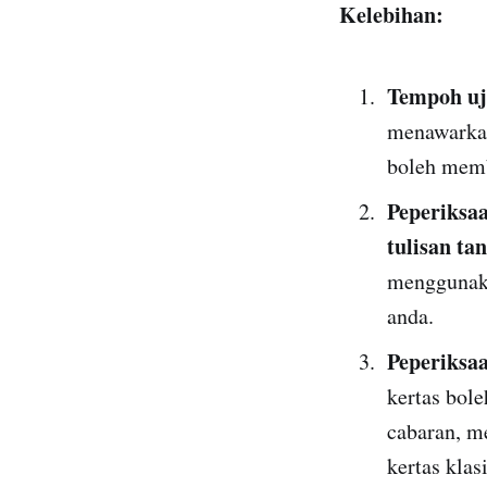
Kelebihan:
Tempoh uj
menawarkan
boleh memb
Peperiksaa
tulisan ta
menggunaka
anda.
Peperiksa
kertas bol
cabaran, m
kertas klas