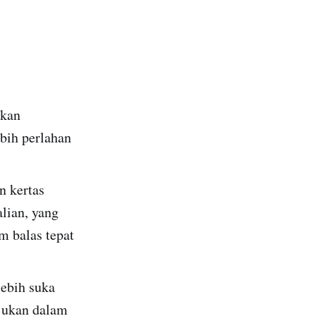
mkan
bih perlahan
n kertas
lian, yang
m balas tepat
lebih suka
ujukan dalam