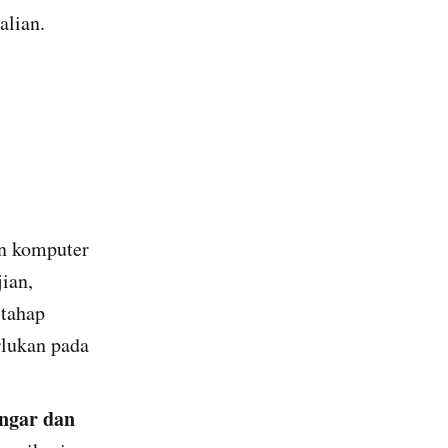
alian.
n komputer
ian,
 tahap
rlukan pada
ngar dan