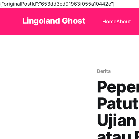
{"originalPostId":"653dd3cd91963f055a10442e"}
Lingoland Ghost
Home
About
Berita
Pepe
Patu
Ujian
atau