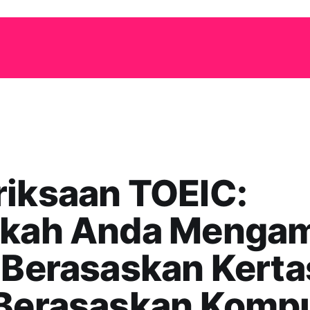
riksaan TOEIC:
tkah Anda Mengam
 Berasaskan Kerta
 Berasaskan Komp