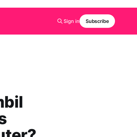
Sign in
Subscribe
bil
s
uter?