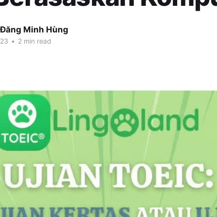
 Đăng Minh Hùng
023
•
2 min read