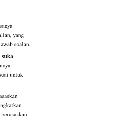
sanya
lian, yang
awab soalan.
h suka
annya
suai untuk
asaskan
ingkatkan
 berasaskan