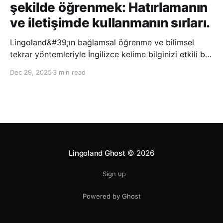
şekilde öğrenmek: Hatırlamanın
ve iletişimde kullanmanın sırları.
Lingoland&#39;ın bağlamsal öğrenme ve bilimsel
tekrar yöntemleriyle İngilizce kelime bilginizi etkili bir
şekilde geliştirin; bu sayede kelimeleri daha uzun süre
Dec 29, 2025
3 min read
hatırlayabilir ve daha doğal bir şekilde iletişim
kurabilirsiniz.
Lingoland Ghost
© 2026
Sign up
Powered by Ghost