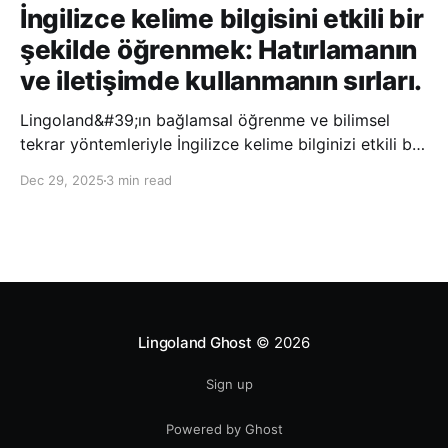
İngilizce kelime bilgisini etkili bir
şekilde öğrenmek: Hatırlamanın
ve iletişimde kullanmanın sırları.
Lingoland&#39;ın bağlamsal öğrenme ve bilimsel
tekrar yöntemleriyle İngilizce kelime bilginizi etkili bir
şekilde geliştirin; bu sayede kelimeleri daha uzun süre
Dec 29, 2025
3 min read
hatırlayabilir ve daha doğal bir şekilde iletişim
kurabilirsiniz.
Lingoland Ghost
© 2026
Sign up
Powered by Ghost