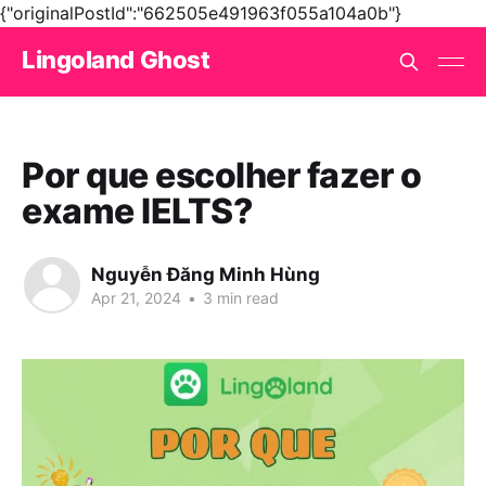
{"originalPostId":"662505e491963f055a104a0b"}
Lingoland Ghost
Por que escolher fazer o
exame IELTS?
Nguyễn Đăng Minh Hùng
Apr 21, 2024
•
3 min read