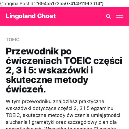
{"originalPostId":"694a5172a5074149119f3d14"}
Lingoland Ghost
TOEIC
Przewodnik po
ćwiczeniach TOEIC części
2, 3 i 5: wskazówki i
skuteczne metody
ćwiczeń.
W tym przewodniku znajdziesz praktyczne
wskazówki dotyczące części 2, 3 i 5 egzaminu
TOEIC, skuteczne metody ćwiczenia umiejętności
słuchania i gramatyki oraz szczegółowy plan dla