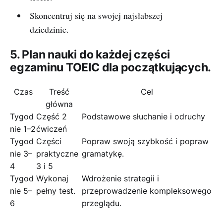
Skoncentruj się na swojej najsłabszej
dziedzinie.
5. Plan nauki do każdej części
egzaminu TOEIC dla początkujących.
Czas
Treść
Cel
główna
Tygod
Część 2
Podstawowe słuchanie i odruchy
nie 1–2
ćwiczeń
Tygod
Części
Popraw swoją szybkość i popraw
nie 3–
praktyczne
gramatykę.
4
3 i 5
Tygod
Wykonaj
Wdrożenie strategii i
nie 5–
pełny test.
przeprowadzenie kompleksowego
6
przeglądu.