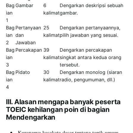
Bag
Gambar
6
Dengarkan deskripsi sebuah
ian
kalimat
gambar.
1
Bag
Pertanyaan
25
Dengarkan pertanyaannya,
ian
dan
kalimat
pilih jawaban yang sesuai.
2
Jawaban
Bag
Percakapan
39
Dengarkan percakapan
ian
kalimat
singkat antara kedua orang
3
tersebut.
Bag
Pidato
30
Dengarkan monolog (siaran
ian
kalimat
radio, pengumuman, dll.)
4
III. Alasan mengapa banyak peserta
TOEIC kehilangan poin di bagian
Mendengarkan
Kurangnya kosakata dasar tentang topik umum