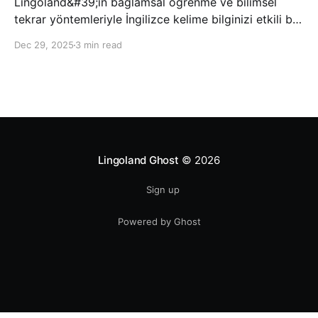
Lingoland&#39;ın bağlamsal öğrenme ve bilimsel
tekrar yöntemleriyle İngilizce kelime bilginizi etkili bir
şekilde geliştirin; bu sayede kelimeleri daha uzun süre
Dec 29, 2025
3 min read
hatırlayabilir ve daha doğal bir şekilde iletişim
kurabilirsiniz.
Lingoland Ghost
© 2026
Sign up
Powered by Ghost