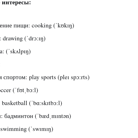
 интересы:
ение пищи: cooking (ˈkʊkɪŋ)
 drawing (ˈdrɔːɪŋ)
: (ˈskʌlpɪŋ)
н
спортом: play sports (pleɪ spɔːrts)
cer (ˈfʊtˌbɔːl)
basketball (ˈbɑːskɪtbɔːl)
: бадминтон (ˈbædˌmɪntən)
 swimming (ˈswɪmɪŋ)