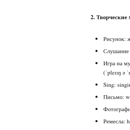
2. Творческие 
Рисунок: ж
Слушание м
Игра на м
(ˈpleɪɪŋ ə 
Sing: singi
Письмо: wri
Фотография
Ремесла: ha