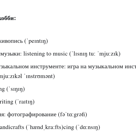
хобби:
ивопись (ˈpeɪntɪŋ)
узыки: listening to music (ˈlɪsnɪŋ tuː ˈmjuːzɪk)
узыкальном инструменте: игра на музыкальном инс
ˈmjuːzɪkəl ˈɪnstrʊmənt)
ng (ˈsɪŋɪŋ)
ting (ˈraɪtɪŋ)
: фотографирование (fəˈtɑːgrəfi)
ndicrafts (ˈhændˌkraːfts)cing (ˈdɑːnsɪŋ)