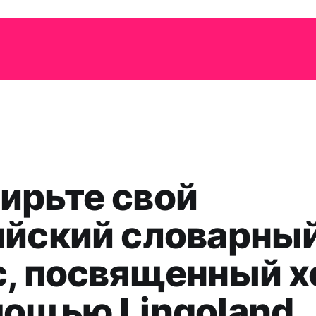
ирьте свой
ийский словарны
с, посвященный х
мощью Lingoland.