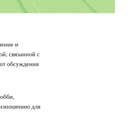
ление и
ой, связанной с
 от обсуждения
хобби,
оизношению для