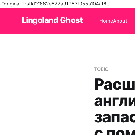
{"originalPostId":"662e622a91963f055a104a16"}
Lingoland Ghost
Home
About
TOEIC
Расш
англ
запа
с по