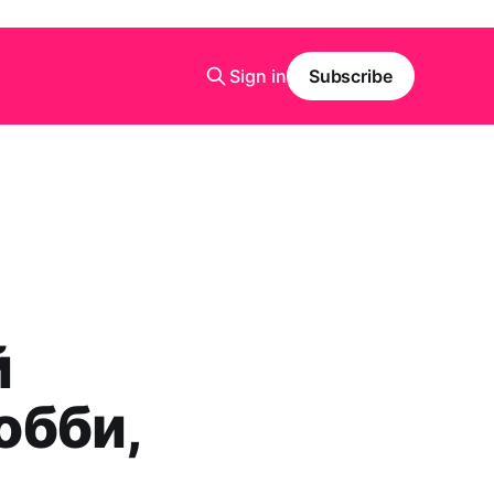
Sign in
Subscribe
й
обби,