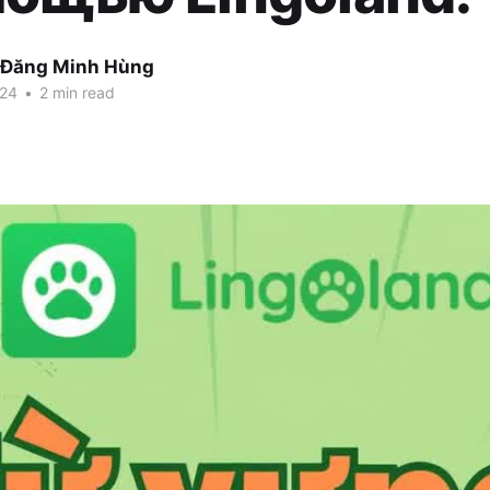
 Đăng Minh Hùng
024
•
2 min read