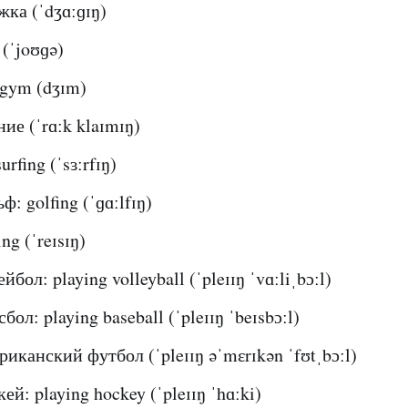
жка (ˈdʒɑːɡɪŋ)
 (ˈjoʊɡə)
 gym (dʒɪm)
ие (ˈrɑːk klaɪmɪŋ)
rfing (ˈsɜːrfɪŋ)
ф: golfing (ˈɡɑːlfɪŋ)
ng (ˈreɪsɪŋ)
йбол: playing volleyball (ˈpleɪɪŋ ˈvɑːliˌbɔːl)
бол: playing baseball (ˈpleɪɪŋ ˈbeɪsbɔːl)
риканский футбол (ˈpleɪɪŋ əˈmɛrɪkən ˈfʊtˌbɔːl)
ей: playing hockey (ˈpleɪɪŋ ˈhɑːki)