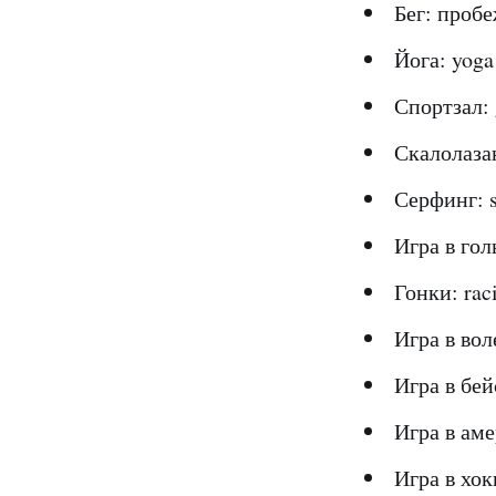
Бег: пробе
Йога: yoga
Спортзал:
Скалолазан
Серфинг: su
Игра в голь
Гонки: raci
Игра в воле
Игра в бейс
Игра в аме
Игра в хокк