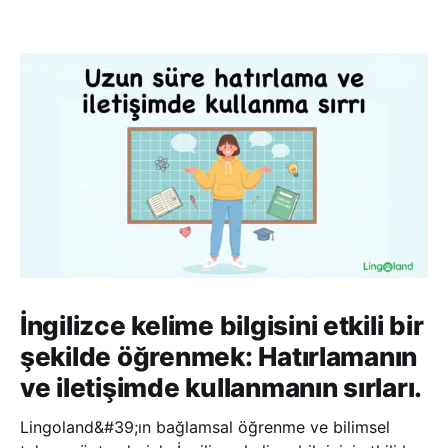
İngilizce kelime bilgisini etkili bir
şekilde öğrenmek: Hatırlamanın
ve iletişimde kullanmanın sırları.
Lingoland&#39;ın bağlamsal öğrenme ve bilimsel