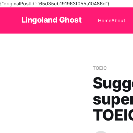
{"originalPostId":"65d35cb191963f055a10486d"}
Lingoland Ghost
Home
About
TOEIC
Sugge
super
TOEI