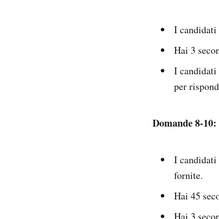
I candidat
Hai 3 secon
I candidati
per rispon
Domande 8-10: R
I candidati
fornite.
Hai 45 sec
Hai 3 secon