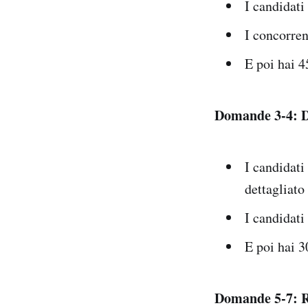
I candidati
I concorren
E poi hai 4
Domande 3-4: D
I candidat
dettagliato
I candidati
E poi hai 3
Domande 5-7: R