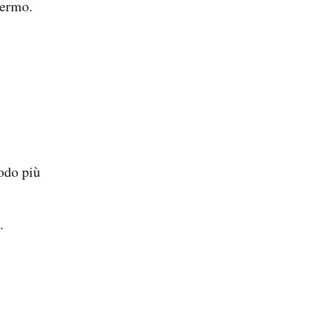
hermo.
odo più
.