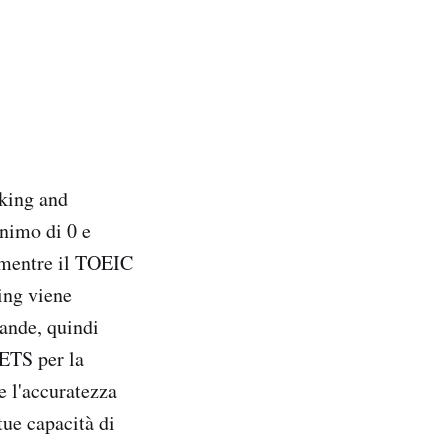
aking and
nimo di 0 e
 mentre il TOEIC
ing viene
ande, quindi
 ETS per la
e l'accuratezza
tue capacità di