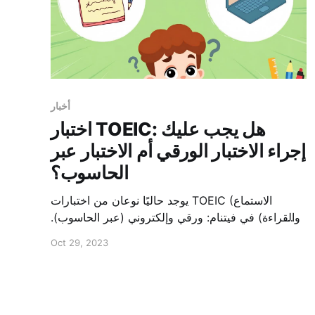
أخبار
اختبار TOEIC: هل يجب عليك
إجراء الاختبار الورقي أم الاختبار عبر
الحاسوب؟
يوجد حاليًا نوعان من اختبارات TOEIC (الاستماع
والقراءة) في فيتنام: ورقي وإلكتروني (عبر الحاسوب).
وقد أثار إدخال الاختبارات الإلكترونية حيرةً لدى العديد
Oct 29, 2023
من المتقدمين للاختبار بشأن النوع الأنسب. دعونا
نستكشف ونحلل مزايا وعيوب كلٍ من اختبارات TOEIC
الورقية والإلكترونية مع Lingoland ! 1. امتحان ورقي
ميزة: 1. مدة اختبار أطول