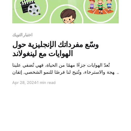
اختبار التويك
وسّع مفرداتك الإنجليزية حول
الهوايات مع لينغولاند
تُعدّ الهوايات جزءًا مهمًا من الحياة، فهي تُضفي علينا
البهجة والاسترخاء، وتُتيح لنا فرصًا للنمو الشخصي. إتقان
مفردات اللغة الإنجليزية المتعلقة بالهوايات سيُساعدك
Apr 28, 2024
1 min read
على التواصل بثقة في العديد من المواقف، بدءًا من
مشاركة اهتماماتك الشخصية وصولًا إلى تكوين صداقات
مع الأجانب.