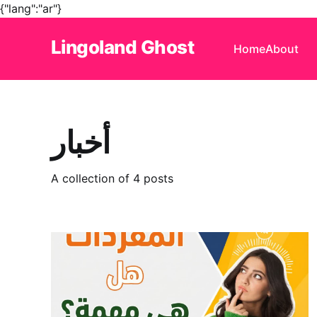
{"lang":"ar"}
Lingoland Ghost
Home
About
أخبار
A collection of 4 posts