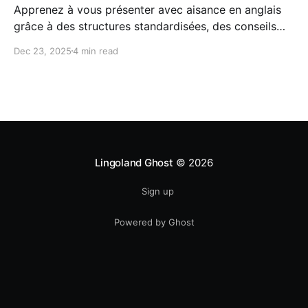
Apprenez à vous présenter avec aisance en anglais
grâce à des structures standardisées, des conseils
pour parler naturellement et des exemples de
Dec 23, 2025
4 min read
réponses pour étudiants et professionnels. Entraînez-
vous à communiquer et préparez-vous efficacement
au TOEIC avec Lingoland, depuis chez vous.
Lingoland Ghost
© 2026
Sign up
Powered by Ghost