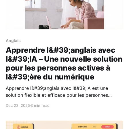
Anglais
Apprendre l&#39;anglais avec
l&#39;IA – Une nouvelle solution
pour les personnes actives à
l&#39;ère du numérique
Apprendre l&#39;anglais avec l&#39;IA est une
solution flexible et efficace pour les personnes
actives à l&#39;ère du numérique. Découvrez
Dec 23, 2025
3 min read
comment l&#39;IA personnalise votre parcours
d&#39;apprentissage, vous aide à pratiquer une
communication naturelle et pourquoi Lingoland est