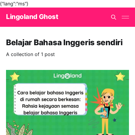
{"lang":"ms"}
Lingoland Ghost
Belajar Bahasa Inggeris sendiri
A collection of 1 post