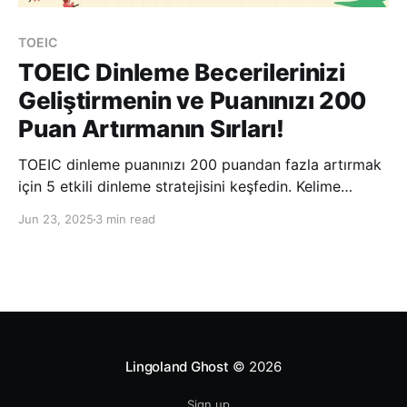
TOEIC
TOEIC Dinleme Becerilerinizi
Geliştirmenin ve Puanınızı 200
Puan Artırmanın Sırları!
TOEIC dinleme puanınızı 200 puandan fazla artırmak
için 5 etkili dinleme stratejisini keşfedin. Kelime
öğrenimi, dikte, aktif dinleme ve ana dili İngilizce olan
Jun 23, 2025
3 min read
konuşmacıların telaffuzunu uygulama konusunda
ipuçları.
Lingoland Ghost
© 2026
Sign up