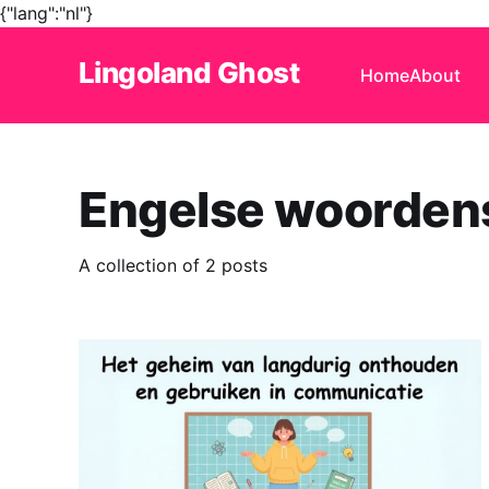
{"lang":"nl"}
Lingoland Ghost
Home
About
Engelse woorden
A collection of 2 posts