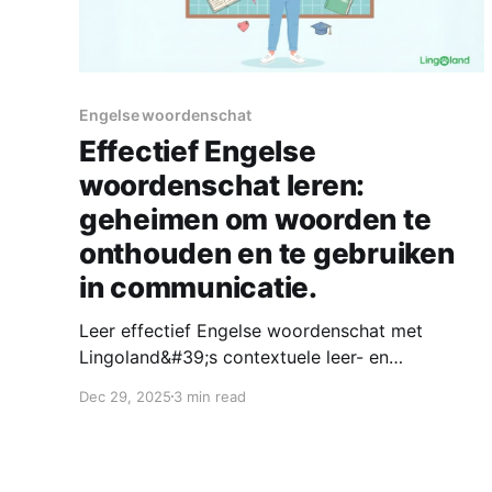
Engelse woordenschat
Effectief Engelse
woordenschat leren:
geheimen om woorden te
onthouden en te gebruiken
in communicatie.
Leer effectief Engelse woordenschat met
Lingoland&#39;s contextuele leer- en
wetenschappelijke beoordelingsmethoden,
Dec 29, 2025
3 min read
waardoor je woorden langer onthoudt en
natuurlijker kunt communiceren.