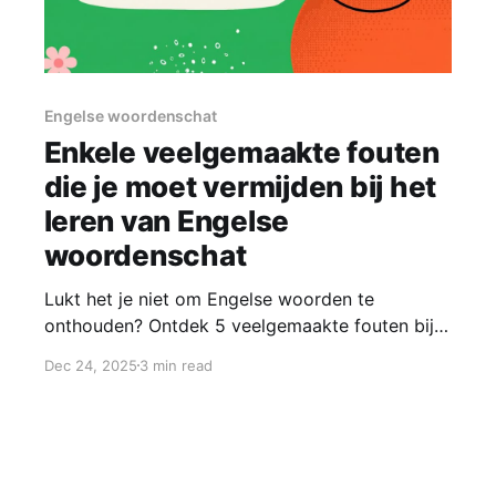
Engelse woordenschat
Enkele veelgemaakte fouten
die je moet vermijden bij het
leren van Engelse
woordenschat
Lukt het je niet om Engelse woorden te
onthouden? Ontdek 5 veelgemaakte fouten bij
het leren van woordenschat en hoe je deze
Dec 24, 2025
3 min read
effectief kunt voorkomen, met name voor
TOEIC-kandidaten.