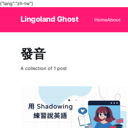
{"lang":"zh-tw"}
Lingoland Ghost
Home
About
發音
A collection of 1 post