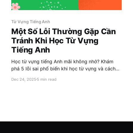
Từ Vựng Tiếng Anh
Một Số Lỗi Thường Gặp Cần
Tránh Khi Học Từ Vựng
Tiếng Anh
Học từ vựng tiếng Anh mãi không nhớ? Khám
phá 5 lỗi sai phổ biến khi học từ vựng và cách
khắc phục hiệu quả, đặc biệt dành cho người
Dec 24, 2025
5 min read
học TOEIC.