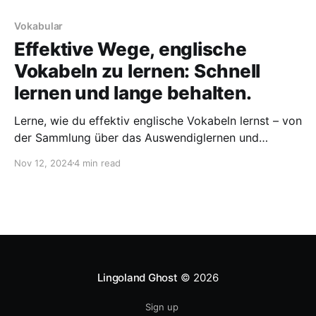
Vokabular
Effektive Wege, englische
Vokabeln zu lernen: Schnell
lernen und lange behalten.
Lerne, wie du effektiv englische Vokabeln lernst – von
der Sammlung über das Auswendiglernen und
Wiederholen bis hin zum Bilden von Sätzen. Mit
Nov 12, 2024
4 min read
dieser cleveren Methode kannst du dir Vokabeln
länger merken und deinen Wortschatz schnell
erweitern.
Lingoland Ghost
© 2026
Sign up