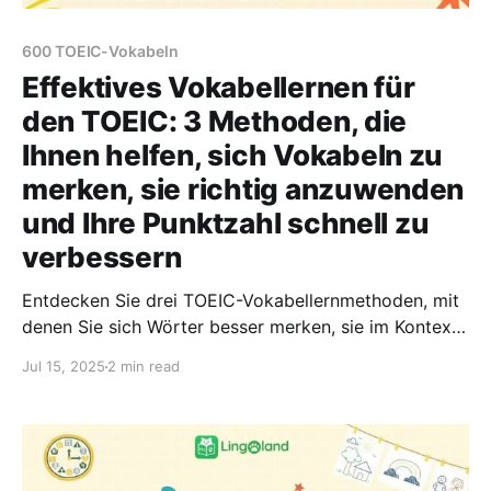
600 TOEIC-Vokabeln
Effektives Vokabellernen für
den TOEIC: 3 Methoden, die
Ihnen helfen, sich Vokabeln zu
merken, sie richtig anzuwenden
und Ihre Punktzahl schnell zu
verbessern
Entdecken Sie drei TOEIC-Vokabellernmethoden, mit
denen Sie sich Wörter besser merken, sie im Kontext
korrekt anwenden und Ihre Punktzahl schnell
Jul 15, 2025
2 min read
verbessern können. Trainieren Sie Vokabeln intelligent
mit Lingoland – mit Redewendungen, alltagsnahen
Kontexten und der Methode der verteilten Wiederholu