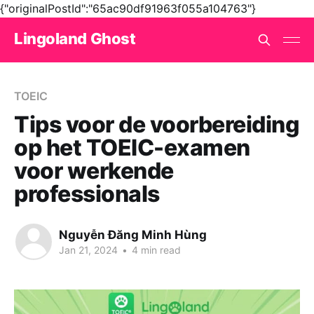
{"originalPostId":"65ac90df91963f055a104763"}
Lingoland Ghost
TOEIC
Tips voor de voorbereiding
op het TOEIC-examen
voor werkende
professionals
Nguyễn Đăng Minh Hùng
Jan 21, 2024
•
4 min read