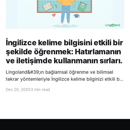
İngilizce kelime bilgisini etkili bir
şekilde öğrenmek: Hatırlamanın
ve iletişimde kullanmanın sırları.
Lingoland&#39;ın bağlamsal öğrenme ve bilimsel
tekrar yöntemleriyle İngilizce kelime bilginizi etkili bir
şekilde geliştirin; bu sayede kelimeleri daha uzun süre
Dec 29, 2025
3 min read
hatırlayabilir ve daha doğal bir şekilde iletişim
kurabilirsiniz.