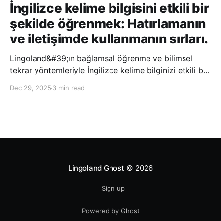
İngilizce kelime bilgisini etkili bir
şekilde öğrenmek: Hatırlamanın
ve iletişimde kullanmanın sırları.
Lingoland&#39;ın bağlamsal öğrenme ve bilimsel
tekrar yöntemleriyle İngilizce kelime bilginizi etkili bir
şekilde geliştirin; bu sayede kelimeleri daha uzun süre
Dec 29, 2025
3 min read
hatırlayabilir ve daha doğal bir şekilde iletişim
kurabilirsiniz.
Lingoland Ghost
© 2026
Sign up
Powered by Ghost