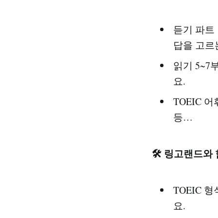
듣기 파트 
답을 고르
읽기 5~7
요.
TOEIC 
등…
🛠️ 링고랜드와
TOEIC
요.