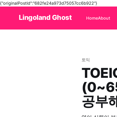
{"originalPostId":"682fe24a973d75057cc6b922"}
Lingoland Ghost
Home
About
토익
TOE
(0~
공부해