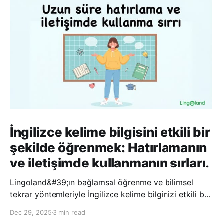
İngilizce kelime bilgisini etkili bir
şekilde öğrenmek: Hatırlamanın
ve iletişimde kullanmanın sırları.
Lingoland&#39;ın bağlamsal öğrenme ve bilimsel
tekrar yöntemleriyle İngilizce kelime bilginizi etkili bir
şekilde geliştirin; bu sayede kelimeleri daha uzun süre
Dec 29, 2025
3 min read
hatırlayabilir ve daha doğal bir şekilde iletişim