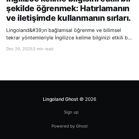
şekilde öğrenmek: Hatırlamanın
ve iletişimde kullanmanın sırları.
Lingoland&#39;ın bağlamsal öğrenme ve bilimsel
tekrar yöntemleriyle İngilizce kelime bilginizi etkili bir
şekilde geliştirin; bu sayede kelimeleri daha uzun süre
Dec 29, 2025
3 min read
hatırlayabilir ve daha doğal bir şekilde iletişim
kurabilirsiniz.
Lingoland Ghost
© 2026
Sign up
Powered by Ghost