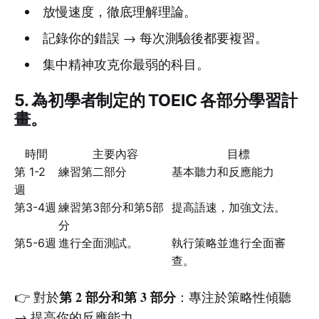
放慢速度，徹底理解理論。
記錄你的錯誤 → 每次測驗後都要複習。
集中精神攻克你最弱的科目。
5. 為初學者制定的 TOEIC 各部分學習計
畫。
時間
主要內容
目標
第 1-2
練習第二部分
基本聽力和反應能力
週
第3-4週
練習第3部分和第5部
提高語速，加強文法。
分
第5-6週
進行全面測試。
執行策略並進行全面審
查。
第 2 部分和第 3 部分
👉 對於
：專注於策略性傾聽
→ 提高你的反應能力。