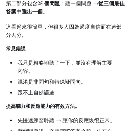
25 個問題
從三個最佳
第二部分包含
：聽一個問題 →
答案中選出一個
。
這看起來很簡單，但很多人因為過度自信而在這部
分丟分。
常見錯誤
我只是粗略地聽了一下，並沒有理解主要
內容。
混淆是非問句和特殊疑問句。
跟不上自然語速。
提高聽力和反應能力的有效方法。
先慢速練習聆聽 → 讓你的反應恢復正常。
聽到問題後，在聽實際答案之前，先在心