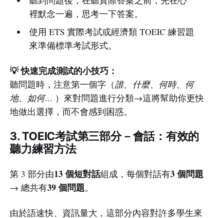
裡默念一遍，思考一下答案。
使用 ETS 實際考試或經濟類 TOEIC 練習題
來準備標準考試形式。
💡 快速完成測試的小技巧：
聽問題時，注意第一個字（
誰、什麼、何時、何
地、如何…
）來對問題進行分類→這將幫助你更快
地做出選擇，而不會感到困惑。
3. TOEIC考試第三部分－會話：有效的
聽力練習方法
13 個短對話
3 個問題
第 3 部分由
組成，每個對話有
39 個問題
→ 總共有
。
由於語速快、資訊量大，這部分內容對許多學生來