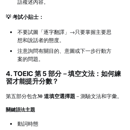
話複述內容。
💡 考試小貼士：
不要試圖「逐字翻譯」→只要掌握主要思
想和說話者的態度。
注意詢問有關目的、意圖或下一步行動方
案的問題。
4. TOEIC 第 5 部分－填空文法：如何練
習才能提升分數？
30 道填空選擇題
第五部分包含
－測驗文法和字彙。
關鍵語法主題
動詞時態