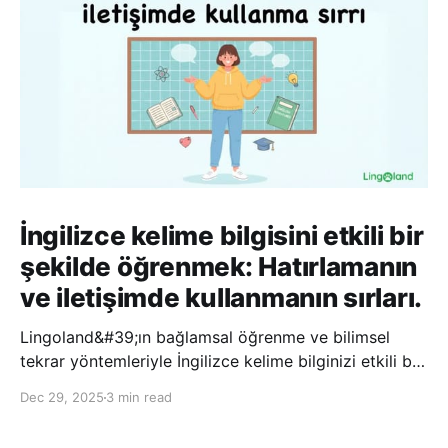
İngilizce kelime bilgisini etkili bir
şekilde öğrenmek: Hatırlamanın
ve iletişimde kullanmanın sırları.
Lingoland&#39;ın bağlamsal öğrenme ve bilimsel
tekrar yöntemleriyle İngilizce kelime bilginizi etkili bir
şekilde geliştirin; bu sayede kelimeleri daha uzun süre
Dec 29, 2025
3 min read
hatırlayabilir ve daha doğal bir şekilde iletişim
kurabilirsiniz.