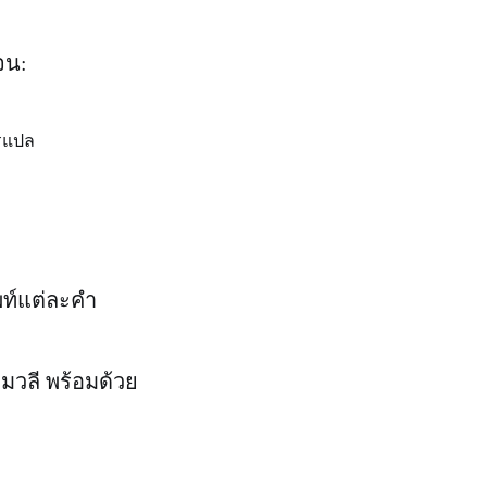
จน:
รแปล
พท์แต่ละคำ
มวลี พร้อมด้วย