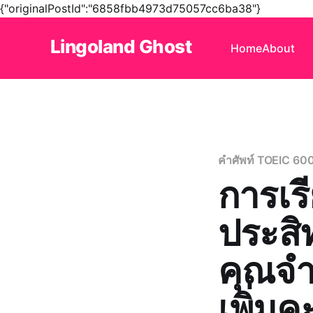
{"originalPostId":"6858fbb4973d75057cc6ba38"}
Lingoland Ghost
Home
About
คำศัพท์ TOEIC 60
การเรี
ประสิท
คุณจำไ
เพิ่ม