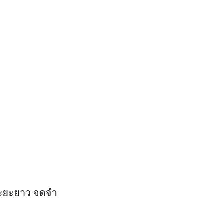
้ระยะยาว จดจำ