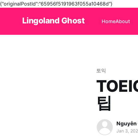
{"originalPostId":"65956f5191963f055a10468d"}
Lingoland Ghost
Home
About
토익
TOE
팁
Nguyễn
Jan 3, 20