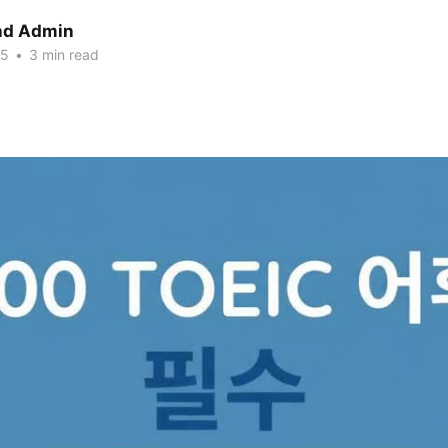
nd Admin
25
•
3 min read