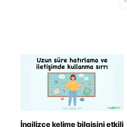
E
İngilizce kelime bilgisini etkili