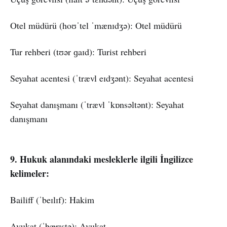
Otel müdürü (hoʊˈtel ˈmænɪdʒə): Otel müdürü
Tur rehberi (tʊər ɡaɪd): Turist rehberi
Seyahat acentesi (ˈtrævl eɪdʒənt): Seyahat acentesi
Seyahat danışmanı (ˈtrævl ˈkɒnsəltənt): Seyahat
danışmanı
9. Hukuk alanındaki mesleklerle ilgili İngilizce
kelimeler:
Bailiff (ˈbeɪlɪf): Hakim
Avukat (ˈbærɪstə): Avukat