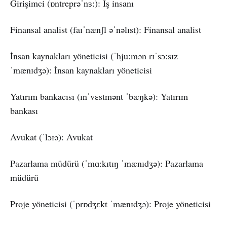
Girişimci (ɒntreprəˈnɜː): İş insanı
Finansal analist (faɪˈnænʃl əˈnəlɪst): Finansal analist
İnsan kaynakları yöneticisi (ˈhjuːmən rɪˈsɔːsɪz
ˈmænɪdʒə): İnsan kaynakları yöneticisi
Yatırım bankacısı (ɪnˈvɛstmənt ˈbæŋkə): Yatırım
bankası
Avukat (ˈlɔɪə): Avukat
Pazarlama müdürü (ˈmɑːkɪtɪŋ ˈmænɪdʒə): Pazarlama
müdürü
Proje yöneticisi (ˈprɒdʒɛkt ˈmænɪdʒə): Proje yöneticisi