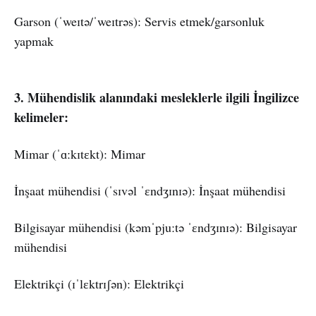
Garson (ˈweɪtə/ˈweɪtrəs): Servis etmek/garsonluk
yapmak
3. Mühendislik alanındaki mesleklerle ilgili İngilizce
kelimeler:
Mimar (ˈɑːkɪtɛkt): Mimar
İnşaat mühendisi (ˈsɪvəl ˈɛndʒɪnɪə): İnşaat mühendisi
Bilgisayar mühendisi (kəmˈpjuːtə ˈɛndʒɪnɪə): Bilgisayar
mühendisi
Elektrikçi (ɪˈlɛktrɪʃən): Elektrikçi