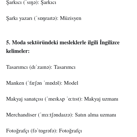
Şarkıcı (ˈsɪŋə): Şarkıcı
Şarkı yazarı (ˈsɒŋraɪtə): Müzisyen
5. Moda sektöründeki mesleklerle ilgili İngilizce
kelimeler:
Tasarımcı (dɪˈzaɪnə): Tasarımcı
Manken (ˈfæʃən ˈmɒdəl): Model
Makyaj sanatçısı (ˈmeɪkʌp ˈɑːtɪst): Makyaj uzmanı
Merchandiser (ˈmɜːtʃəndaɪzə): Satın alma uzmanı
Fotoğrafçı (fəˈtɒgrəfə): Fotoğrafçı