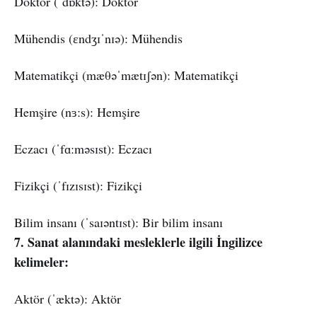
Doktor (ˈdɒktə): Doktor
Mühendis (ɛndʒɪˈnɪə): Mühendis
Matematikçi (mæθəˈmætɪʃən): Matematikçi
Hemşire (nɜːs): Hemşire
Eczacı (ˈfɑːməsɪst): Eczacı
Fizikçi (ˈfɪzɪsɪst): Fizikçi
Bilim insanı (ˈsaɪəntɪst): Bir bilim insanı
7. Sanat alanındaki mesleklerle ilgili İngilizce
kelimeler:
Aktör (ˈæktə): Aktör