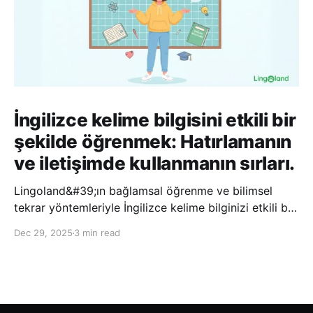
İngilizce kelime bilgisini etkili bir
şekilde öğrenmek: Hatırlamanın
ve iletişimde kullanmanın sırları.
Lingoland&#39;ın bağlamsal öğrenme ve bilimsel
tekrar yöntemleriyle İngilizce kelime bilginizi etkili bir
şekilde geliştirin; bu sayede kelimeleri daha uzun süre
Dec 29, 2025
3 min read
hatırlayabilir ve daha doğal bir şekilde iletişim
kurabilirsiniz.