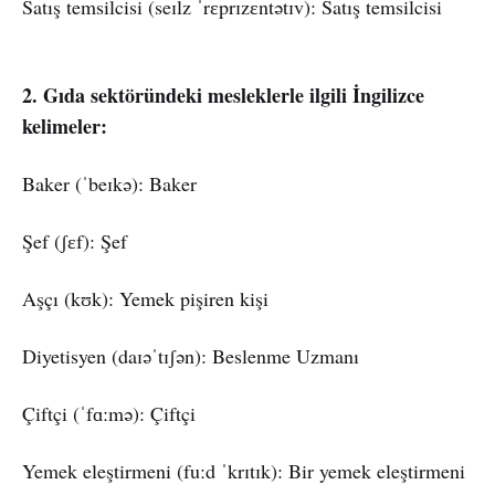
Satış temsilcisi (seɪlz ˈrɛprɪzɛntətɪv): Satış temsilcisi
2. Gıda sektöründeki mesleklerle ilgili İngilizce
kelimeler:
Baker (ˈbeɪkə): Baker
Şef (ʃɛf): Şef
Aşçı (kʊk): Yemek pişiren kişi
Diyetisyen (daɪəˈtɪʃən): Beslenme Uzmanı
Çiftçi (ˈfɑːmə): Çiftçi
Yemek eleştirmeni (fuːd ˈkrɪtɪk): Bir yemek eleştirmeni