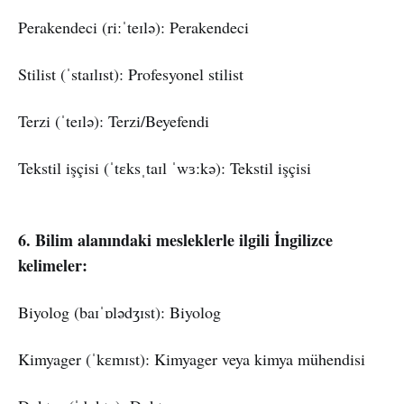
Perakendeci (riːˈteɪlə): Perakendeci
Stilist (ˈstaɪlɪst): Profesyonel stilist
Terzi (ˈteɪlə): Terzi/Beyefendi
Tekstil işçisi (ˈtɛksˌtaɪl ˈwɜːkə): Tekstil işçisi
6. Bilim alanındaki mesleklerle ilgili İngilizce
kelimeler:
Biyolog (baɪˈɒlədʒɪst): Biyolog
Kimyager (ˈkɛmɪst): Kimyager veya kimya mühendisi