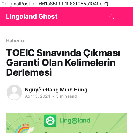
{"originalPostId":"661a859991963f055a1049ce"}
Lingoland Ghost
Haberler
TOEIC Sınavında Çıkması
Garanti Olan Kelimelerin
Derlemesi
Nguyễn Đăng Minh Hùng
Apr 13, 2024
•
3 min read