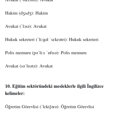
Hakim (dʒʌdʒ): Hakim
Avukat (ˈlɔɪə): Avukat
Hukuk sekreteri (ˈliːɡəl ˈsɛkrətri): Hukuk sekreteri
Polis memuru (pəˈliːs ˈɒfɪsə): Polis memuru
Avukat (səˈlɪsɪtə): Avukat
10. Eğitim sektöründeki mesleklerle ilgili İngilizce
kelimeler:
Öğretim Görevlisi (ˈlɛktʃərə): Öğretim Görevlisi