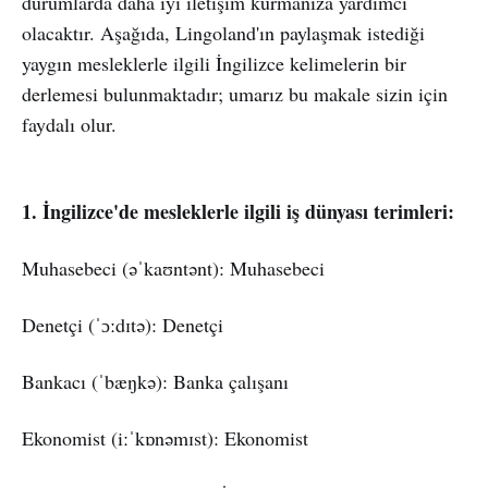
durumlarda daha iyi iletişim kurmanıza yardımcı
olacaktır. Aşağıda, Lingoland'ın paylaşmak istediği
yaygın mesleklerle ilgili İngilizce kelimelerin bir
derlemesi bulunmaktadır; umarız bu makale sizin için
faydalı olur.
1. İngilizce'de mesleklerle ilgili iş dünyası terimleri:
Muhasebeci (əˈkaʊntənt): Muhasebeci
Denetçi (ˈɔːdɪtə): Denetçi
Bankacı (ˈbæŋkə): Banka çalışanı
Ekonomist (iːˈkɒnəmɪst): Ekonomist