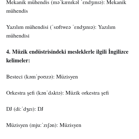
Mekanik mühendis (məˈkænɪkəl ˈɛndʒɪnɪə): Mekanik
mühendis
Yazılım mühendisi (ˈsɒftweə ˈɛndʒɪnɪə): Yazılım
mühendisi
4. Müzik endüstrisindeki mesleklerle ilgili İngilizce
kelimeler:
Besteci (kəmˈpoʊzə): Müzisyen
Orkestra şefi (kənˈdʌktə): Müzik orkestra şefi
DJ (diːˈdʒeɪ): DJ
Müzisyen (mjuːˈzɪʃən): Müzisyen