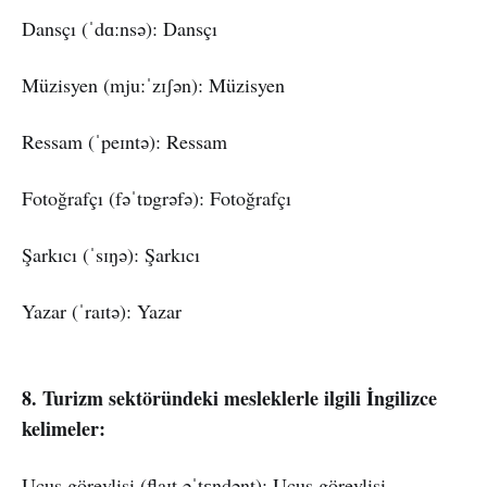
Dansçı (ˈdɑːnsə): Dansçı
Müzisyen (mjuːˈzɪʃən): Müzisyen
Ressam (ˈpeɪntə): Ressam
Fotoğrafçı (fəˈtɒgrəfə): Fotoğrafçı
Şarkıcı (ˈsɪŋə): Şarkıcı
Yazar (ˈraɪtə): Yazar
8. Turizm sektöründeki mesleklerle ilgili İngilizce
kelimeler:
Uçuş görevlisi (flaɪt əˈtɛndənt): Uçuş görevlisi