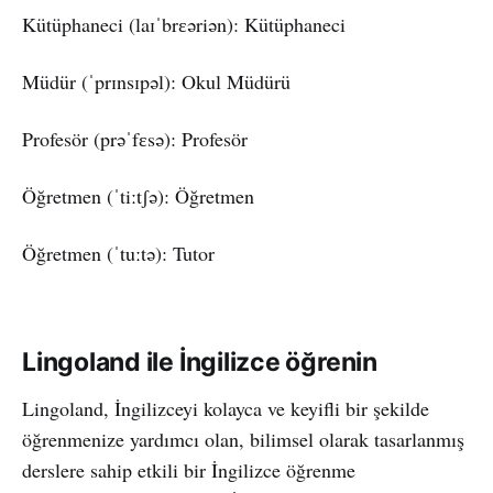
Kütüphaneci (laɪˈbrɛəriən): Kütüphaneci
Müdür (ˈprɪnsɪpəl): Okul Müdürü
Profesör (prəˈfɛsə): Profesör
Öğretmen (ˈtiːtʃə): Öğretmen
Öğretmen (ˈtuːtə): Tutor
Lingoland ile İngilizce öğrenin
Lingoland, İngilizceyi kolayca ve keyifli bir şekilde
öğrenmenize yardımcı olan, bilimsel olarak tasarlanmış
derslere sahip etkili bir İngilizce öğrenme