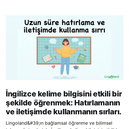
İngilizce kelime bilgisini etkili bir
şekilde öğrenmek: Hatırlamanın
ve iletişimde kullanmanın sırları.
Lingoland&#39;ın bağlamsal öğrenme ve bilimsel