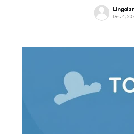
Lingola
Dec 4, 20