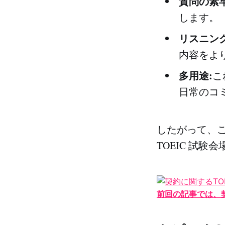
質問の素
します。
リスニン
内容をよ
多用途:
こ
日常のコ
したがって、
TOEIC 試
前回の記事では、