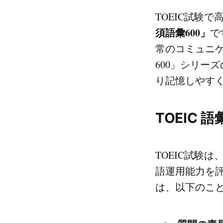
TOEIC試験
須語彙600」
で
常のコミュニケ
600」シリー
り記憶しやす
TOEIC 
TOEIC試験
語運用能力を評
は、以下のこ