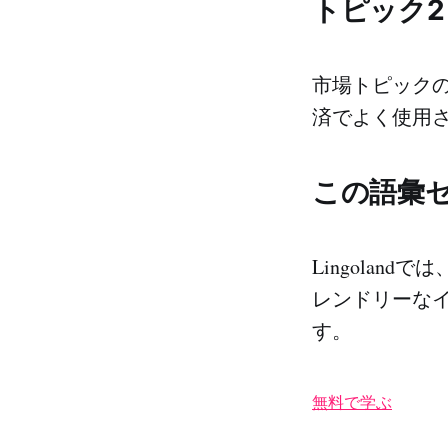
トピック2
市場トピック
済でよく使用
この語彙
Lingolandでは
レンドリーな
す。
無料で学ぶ