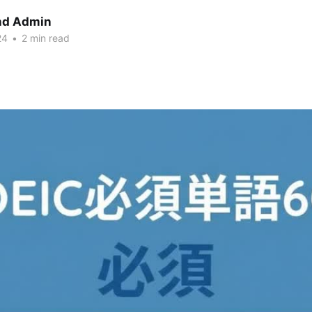
nd Admin
24
•
2 min read