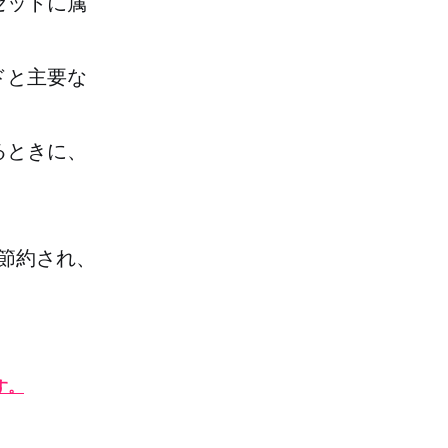
セットに属
ドと主要な
るときに、
節約され、
す。