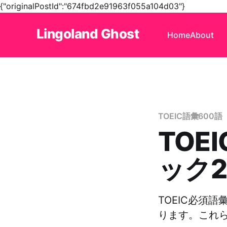
{"originalPostId":"674fbd2e91963f055a104d03"}
Lingoland Ghost
Home
About
TOEIC語彙600語
TOE
ック2
TOEIC必須
ります。これ