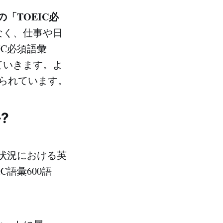
の「TOEIC必
なく、仕事や日
C必須語彙
ていきます。よ
られています。
?
の状況における英
語彙600語