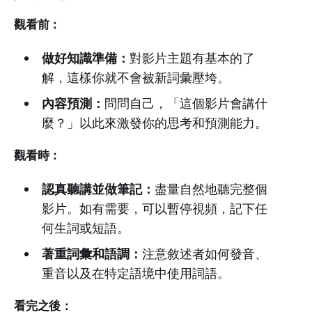
觀看前：
做好知識準備：
對影片主題有基本的了
解，這樣你就不會被新詞彙壓垮。
內容預測：
問問自己，「這個影片會講什
麼？」以此來激發你的思考和預測能力。
觀看時：
認真聽講並做筆記：
盡量自然地聽完整個
影片。如有需要，可以暫停視頻，記下任
何生詞或短語。
著重詞彙和語調：
注意敘述者如何發音、
重音以及在特定語境中使用詞語。
看完之後：