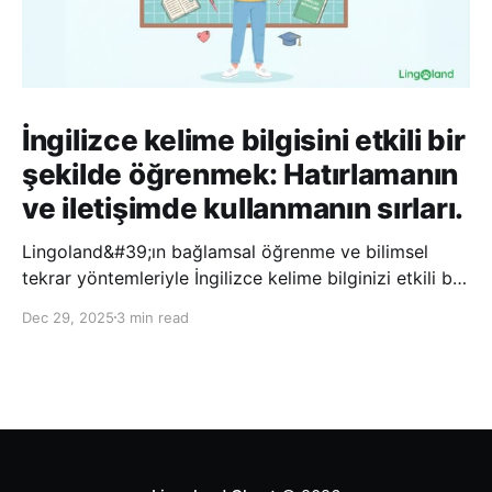
İngilizce kelime bilgisini etkili bir
şekilde öğrenmek: Hatırlamanın
ve iletişimde kullanmanın sırları.
Lingoland&#39;ın bağlamsal öğrenme ve bilimsel
tekrar yöntemleriyle İngilizce kelime bilginizi etkili bir
şekilde geliştirin; bu sayede kelimeleri daha uzun süre
Dec 29, 2025
3 min read
hatırlayabilir ve daha doğal bir şekilde iletişim
kurabilirsiniz.