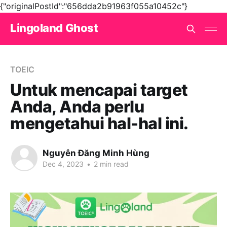
{"originalPostId":"656dda2b91963f055a10452c"}
Lingoland Ghost
TOEIC
Untuk mencapai target
Anda, Anda perlu
mengetahui hal-hal ini.
Nguyễn Đăng Minh Hùng
Dec 4, 2023
•
2 min read