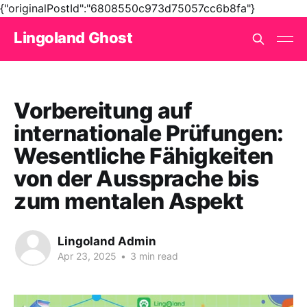
{"originalPostId":"6808550c973d75057cc6b8fa"}
Lingoland Ghost
Vorbereitung auf
internationale Prüfungen:
Wesentliche Fähigkeiten
von der Aussprache bis
zum mentalen Aspekt
Lingoland Admin
Apr 23, 2025
•
3 min read