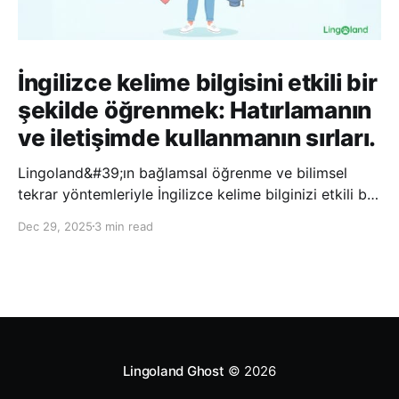
İngilizce kelime bilgisini etkili bir
şekilde öğrenmek: Hatırlamanın
ve iletişimde kullanmanın sırları.
Lingoland&#39;ın bağlamsal öğrenme ve bilimsel
tekrar yöntemleriyle İngilizce kelime bilginizi etkili bir
şekilde geliştirin; bu sayede kelimeleri daha uzun süre
Dec 29, 2025
3 min read
hatırlayabilir ve daha doğal bir şekilde iletişim
kurabilirsiniz.
Lingoland Ghost
© 2026