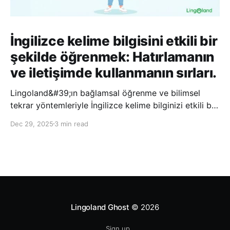
İngilizce kelime bilgisini etkili bir
şekilde öğrenmek: Hatırlamanın
ve iletişimde kullanmanın sırları.
Lingoland&#39;ın bağlamsal öğrenme ve bilimsel
tekrar yöntemleriyle İngilizce kelime bilginizi etkili bir
şekilde geliştirin; bu sayede kelimeleri daha uzun süre
Dec 29, 2025
3 min read
hatırlayabilir ve daha doğal bir şekilde iletişim
kurabilirsiniz.
Lingoland Ghost
© 2026
Sign up