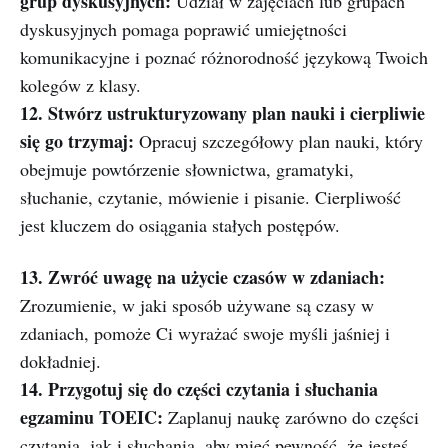
grup dyskusyjnych:
Udział w zajęciach lub grupach
dyskusyjnych pomaga poprawić umiejętności
komunikacyjne i poznać różnorodność językową Twoich
kolegów z klasy.
12. Stwórz ustrukturyzowany plan nauki i cierpliwie
się go trzymaj:
Opracuj szczegółowy plan nauki, który
obejmuje powtórzenie słownictwa, gramatyki,
słuchanie, czytanie, mówienie i pisanie. Cierpliwość
jest kluczem do osiągania stałych postępów.
13. Zwróć uwagę na użycie czasów w zdaniach:
Zrozumienie, w jaki sposób używane są czasy w
zdaniach, pomoże Ci wyrażać swoje myśli jaśniej i
dokładniej.
14. Przygotuj się do części czytania i słuchania
egzaminu TOEIC:
Zaplanuj naukę zarówno do części
czytania, jak i słuchania, aby mieć pewność, że jesteś