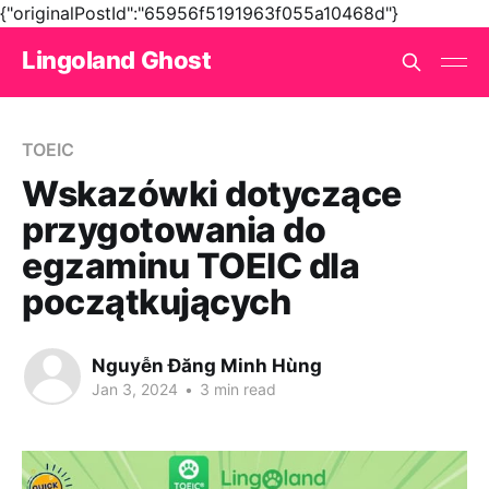
{"originalPostId":"65956f5191963f055a10468d"}
Lingoland Ghost
TOEIC
Wskazówki dotyczące
przygotowania do
egzaminu TOEIC dla
początkujących
Nguyễn Đăng Minh Hùng
Jan 3, 2024
•
3 min read