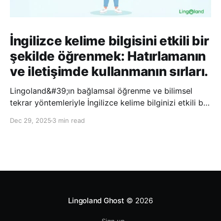
İngilizce kelime bilgisini etkili bir
şekilde öğrenmek: Hatırlamanın
ve iletişimde kullanmanın sırları.
Lingoland&#39;ın bağlamsal öğrenme ve bilimsel
tekrar yöntemleriyle İngilizce kelime bilginizi etkili bir
şekilde geliştirin; bu sayede kelimeleri daha uzun süre
Dec 29, 2025
3 min read
hatırlayabilir ve daha doğal bir şekilde iletişim
kurabilirsiniz.
Lingoland Ghost
© 2026