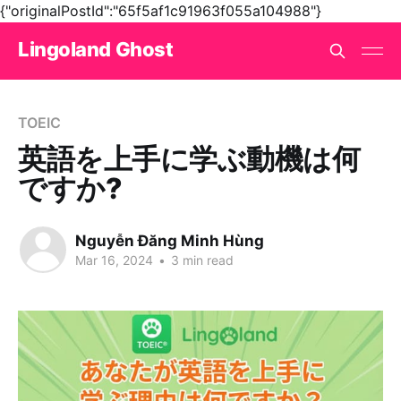
{"originalPostId":"65f5af1c91963f055a104988"}
Lingoland Ghost
TOEIC
英語を上手に学ぶ動機は何
ですか?
Nguyễn Đăng Minh Hùng
Mar 16, 2024
•
3 min read