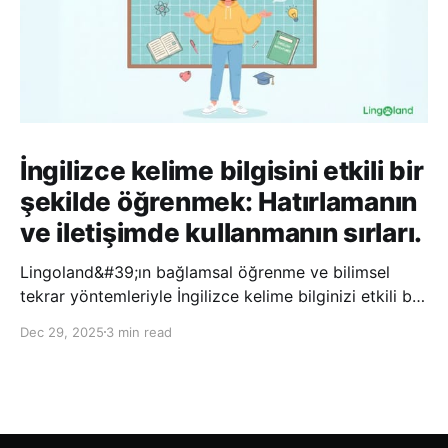
İngilizce kelime bilgisini etkili bir
şekilde öğrenmek: Hatırlamanın
ve iletişimde kullanmanın sırları.
Lingoland&#39;ın bağlamsal öğrenme ve bilimsel
tekrar yöntemleriyle İngilizce kelime bilginizi etkili bir
şekilde geliştirin; bu sayede kelimeleri daha uzun süre
Dec 29, 2025
3 min read
hatırlayabilir ve daha doğal bir şekilde iletişim
kurabilirsiniz.