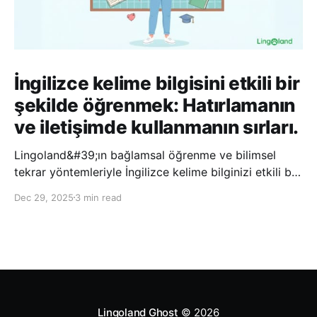
İngilizce kelime bilgisini etkili bir
şekilde öğrenmek: Hatırlamanın
ve iletişimde kullanmanın sırları.
Lingoland&#39;ın bağlamsal öğrenme ve bilimsel
tekrar yöntemleriyle İngilizce kelime bilginizi etkili bir
şekilde geliştirin; bu sayede kelimeleri daha uzun süre
Dec 29, 2025
3 min read
hatırlayabilir ve daha doğal bir şekilde iletişim
kurabilirsiniz.
Lingoland Ghost
© 2026