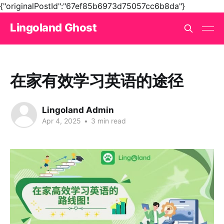
{"originalPostId":"67ef85b6973d75057cc6b8da"}
Lingoland Ghost
在家有效学习英语的途径
Lingoland Admin
Apr 4, 2025
•
3 min read