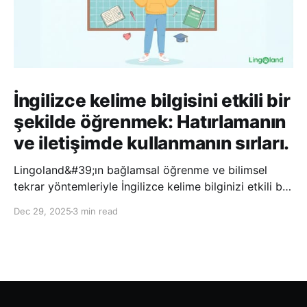
İngilizce kelime bilgisini etkili bir
şekilde öğrenmek: Hatırlamanın
ve iletişimde kullanmanın sırları.
Lingoland&#39;ın bağlamsal öğrenme ve bilimsel
tekrar yöntemleriyle İngilizce kelime bilginizi etkili bir
şekilde geliştirin; bu sayede kelimeleri daha uzun süre
Dec 29, 2025
3 min read
hatırlayabilir ve daha doğal bir şekilde iletişim
kurabilirsiniz.