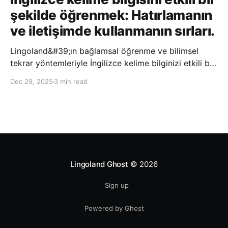
şekilde öğrenmek: Hatırlamanın
ve iletişimde kullanmanın sırları.
Lingoland&#39;ın bağlamsal öğrenme ve bilimsel
tekrar yöntemleriyle İngilizce kelime bilginizi etkili bir
şekilde geliştirin; bu sayede kelimeleri daha uzun süre
Dec 29, 2025
3 min read
hatırlayabilir ve daha doğal bir şekilde iletişim
kurabilirsiniz.
Lingoland Ghost
© 2026
Sign up
Powered by Ghost