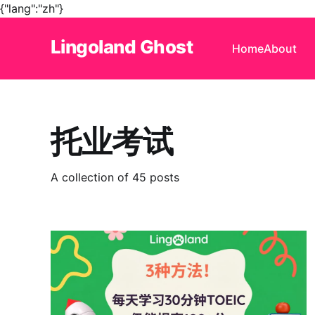
{"lang":"zh"}
Lingoland Ghost
Home
About
托业考试
A collection of 45 posts