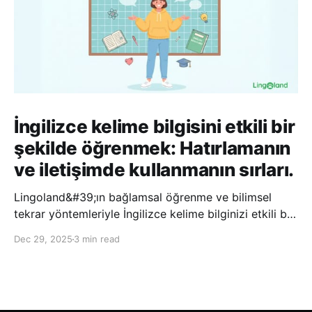
İngilizce kelime bilgisini etkili bir
şekilde öğrenmek: Hatırlamanın
ve iletişimde kullanmanın sırları.
Lingoland&#39;ın bağlamsal öğrenme ve bilimsel
tekrar yöntemleriyle İngilizce kelime bilginizi etkili bir
şekilde geliştirin; bu sayede kelimeleri daha uzun süre
Dec 29, 2025
3 min read
hatırlayabilir ve daha doğal bir şekilde iletişim
kurabilirsiniz.