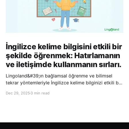
İngilizce kelime bilgisini etkili bir
şekilde öğrenmek: Hatırlamanın
ve iletişimde kullanmanın sırları.
Lingoland&#39;ın bağlamsal öğrenme ve bilimsel
tekrar yöntemleriyle İngilizce kelime bilginizi etkili bir
şekilde geliştirin; bu sayede kelimeleri daha uzun süre
Dec 29, 2025
3 min read
hatırlayabilir ve daha doğal bir şekilde iletişim
kurabilirsiniz.