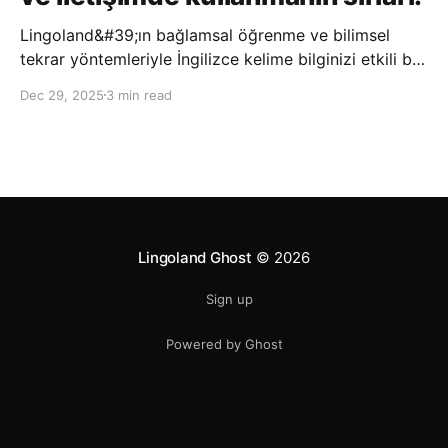
Lingoland&#39;ın bağlamsal öğrenme ve bilimsel
tekrar yöntemleriyle İngilizce kelime bilginizi etkili bir
şekilde geliştirin; bu sayede kelimeleri daha uzun süre
Dec 29, 2025
3 min read
hatırlayabilir ve daha doğal bir şekilde iletişim
kurabilirsiniz.
Lingoland Ghost
© 2026
Sign up
Powered by Ghost