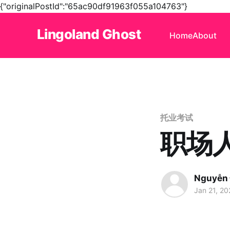
{"originalPostId":"65ac90df91963f055a104763"}
Lingoland Ghost
Home
About
托业考试
职场
Nguyễn
Jan 21, 20