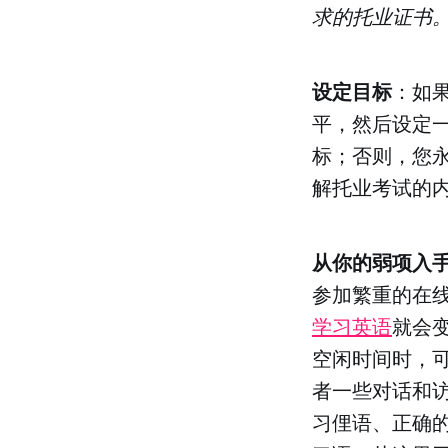
求的托业证书
设定目标
：如
平，然后设定
标；否则，您
解托业考试的
从你的弱项入
参加繁重的在
学习英语
就会
空闲时间时，
者一些对话和
习俚语、正确